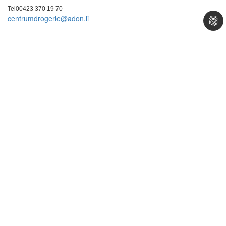
Tel
00423 370 19 70
centrumdrogerie@
adon.li
Öffnungszeiten
Montag - Freitag
08.00 – 18.30 Uhr
Samstag
08.00 – 17.00 Uhr
Impressum
l
Datenschutz
Webdesign by what.AG